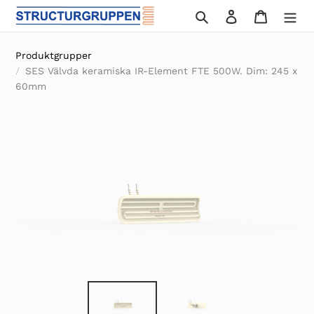
Gå
Sök
Logga in
Varukor
vidare
till
Produktgrupper
innehåll
SES Välvda keramiska IR-Element FTE 500W. Dim: 245 x
60mm