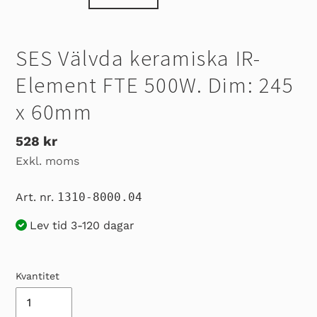
SES Välvda keramiska IR-
Element FTE 500W. Dim: 245
x 60mm
Ordinarie
528 kr
Exkl. moms
pris
Art. nr.
1310-8000.04
Lev tid 3-120 dagar
Kvantitet