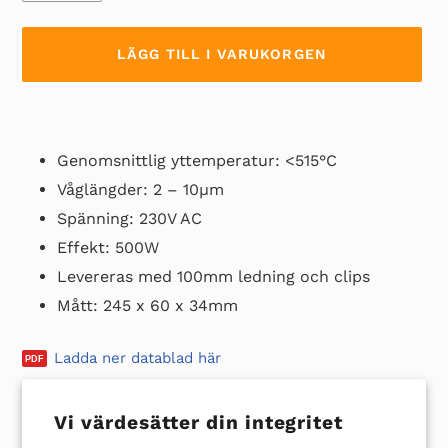
LÄGG TILL I VARUKORGEN
Lägger
till
Genomsnittlig yttemperatur: <515°C
produkten
i
Våglängder: 2 – 10µm
din
Spänning: 230V AC
varukorg
Effekt: 500W
Levereras med 100mm ledning och clips
Mått: 245 x 60 x 34mm
Ladda ner datablad här
Vi värdesätter din integritet