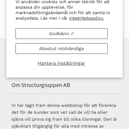
DELA
TWITTRA
SPARA
SPARA
DELA
TWITTRA
Vi använder cookies och annan teknik för att
PÅ
PÅ
EN
EN PIN
anpassa din upplevelse, för
marknadsföringsändamål och för att samla in
FACEBOOK
TWITTER
PIN
analysdata. Läs mer i vår
integritetspolicy.
PÅ
PINTER
Godkänn ✓
ALLA PRISER ÄR EXKL. MOMS
Absolut nödvändiga
Hantera inställningar
Om Structurgruppen AB
Vi har tagit fram denna webbshop för att förenkla
det för de kunder som vet vad de vill ha eller
själva vill prova sig fram till olika lösningar. Den är
självklart tillgänglig för alla med intresse av