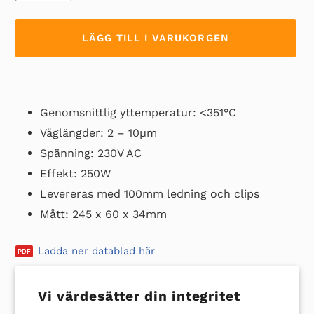
LÄGG TILL I VARUKORGEN
Lägger
till
Genomsnittlig yttemperatur: <351°C
produkten
i
Våglängder: 2 – 10µm
din
Spänning: 230V AC
varukorg
Effekt: 250W
Levereras med 100mm ledning och clips
Mått: 245 x 60 x 34mm
Ladda ner datablad här
Vi värdesätter din integritet