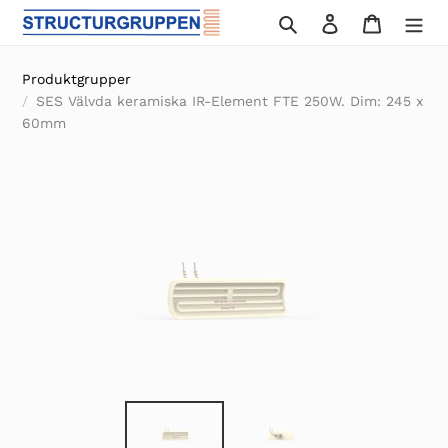
Gå
Sök
Logga in
Varukor
vidare
till
Produktgrupper
innehåll
SES Välvda keramiska IR-Element FTE 250W. Dim: 245 x
60mm