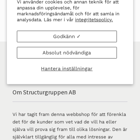
DELA
TWITTRA
SPARA
SPARA
DELA
TWITTRA
Vi använder cookies och annan teknik för att
PÅ
PÅ
EN
EN PIN
anpassa din upplevelse, för
marknadsföringsändamål och för att samla in
FACEBOOK
TWITTER
PIN
analysdata. Läs mer i vår
integritetspolicy.
PÅ
PINTER
Godkänn ✓
ALLA PRISER ÄR EXKL. MOMS
Absolut nödvändiga
Hantera inställningar
Om Structurgruppen AB
Vi har tagit fram denna webbshop för att förenkla
det för de kunder som vet vad de vill ha eller
själva vill prova sig fram till olika lösningar. Den är
självklart tillgänglig för alla med intresse av