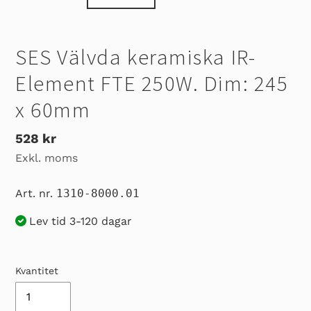
SES Välvda keramiska IR-
Element FTE 250W. Dim: 245
x 60mm
Ordinarie
528 kr
Exkl. moms
pris
Art. nr.
1310-8000.01
Lev tid 3-120 dagar
Kvantitet