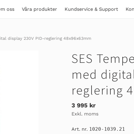
m oss
Våra produkter
Kundservice & Support
Kon
ital display 230V PID-reglering 48x96x63mm
SES Tempe
med digita
reglering
Ordinarie
3 995 kr
Exkl. moms
pris
Art. nr.
1020-1039.21