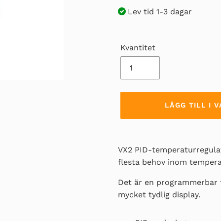
Lev tid 1-3 dagar
Kvantitet
LÄGG TILL I
Lägger
till
VX2 PID-temperaturregulat
produkten
flesta behov inom tempera
i
Det är en programmerbar 
din
mycket tydlig display.
varukorg