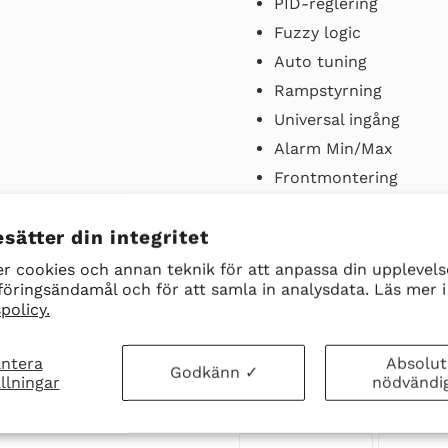
PID-reglering
Fuzzy logic
Auto tuning
Rampstyrning
Universal ingång
Alarm Min/Max
Frontmontering
Vidvinkel LCD display
Front har IP65 (med p
sätter din integritet
Driftspänning 100-240
r cookies och annan teknik för att anpassa din upplevelse
öringsändamål och för att samla in analysdata. Läs mer i
USB-port för extern 
policy.
Ladda ner datablad hä
ntera
Absolut
Godkänn ✓
llningar
nödvändi