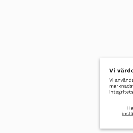
Vi värde
Vi använde
marknadsf
integritets
Ha
instä