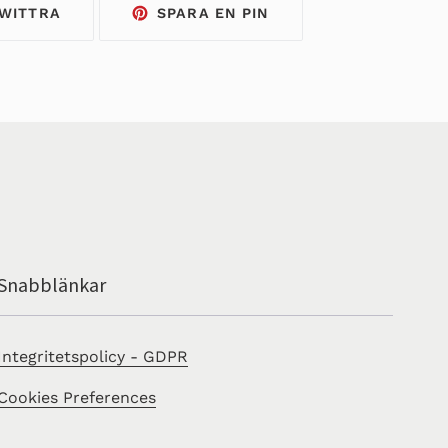
TWITTRA
SPARA
WITTRA
SPARA EN PIN
PÅ
EN
TWITTER
PIN
PÅ
PINTEREST
Snabblänkar
Integritetspolicy - GDPR
Cookies Preferences