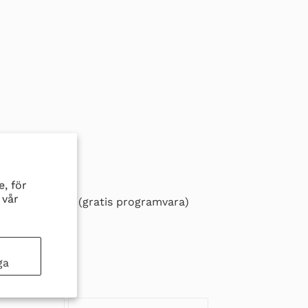
ackning)
V AC
, för
 vår
programmering (gratis programvara)
r
ga