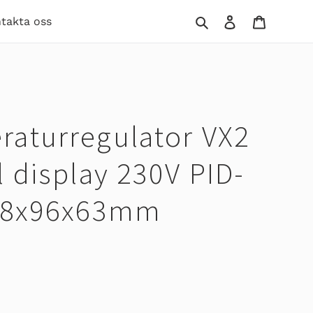
Sök
Logga in
Varukor
takta oss
raturregulator VX2
l display 230V PID-
 48x96x63mm