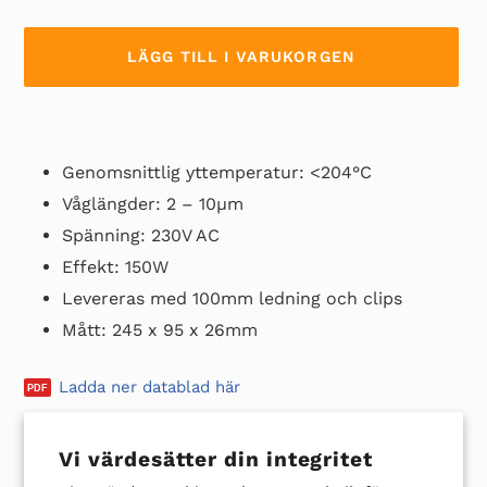
LÄGG TILL I VARUKORGEN
Lägger
till
Genomsnittlig yttemperatur: <204°C
produkten
i
Våglängder: 2 – 10µm
din
Spänning: 230V AC
varukorg
Effekt: 150W
Levereras med 100mm ledning och clips
Mått: 245 x 95 x 26mm
Ladda ner datablad här
Vi värdesätter din integritet