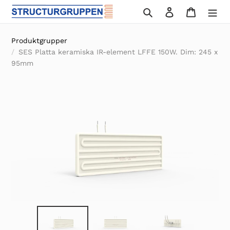
Gå
Sök
Logga in
Varukor
vidare
till
Produktgrupper
innehåll
SES Platta keramiska IR-element LFFE 150W. Dim: 245 x
95mm