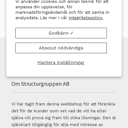
DELA
TWITTRA
SPARA
SPARA
DELA
TWITTRA
Vi använder cookies och annan teknik för att
PÅ
PÅ
EN
EN PIN
anpassa din upplevelse, för
FACEBOOK
TWITTER
PIN
marknadsföringsändamål och för att samla in
analysdata. Läs mer i vår
integritetspolicy.
PÅ
PINTER
Godkänn ✓
ALLA PRISER ÄR EXKL. MOMS
Absolut nödvändiga
Hantera inställningar
Om Structurgruppen AB
Vi har tagit fram denna webbshop för att förenkla
det för de kunder som vet vad de vill ha eller
själva vill prova sig fram till olika lösningar. Den är
självklart tillgänglig för alla med intresse av