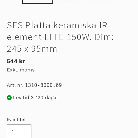
SES Platta keramiska IR-
element LFFE 150W. Dim:
245 x 95mm
Ordinarie
544 kr
Exkl. moms
pris
Art. nr.
1310-8000.69
Lev tid 3-120 dagar
Kvantitet