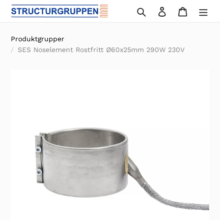
Gå
Sök
Logga in
Varukor
vidare
till
Produktgrupper
innehåll
SES Noselement Rostfritt Ø60x25mm 290W 230V