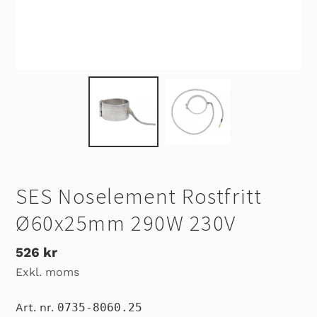
SES Noselement Rostfritt
Ø60x25mm 290W 230V
Ordinarie
526 kr
Exkl. moms
pris
Art. nr.
0735-8060.25