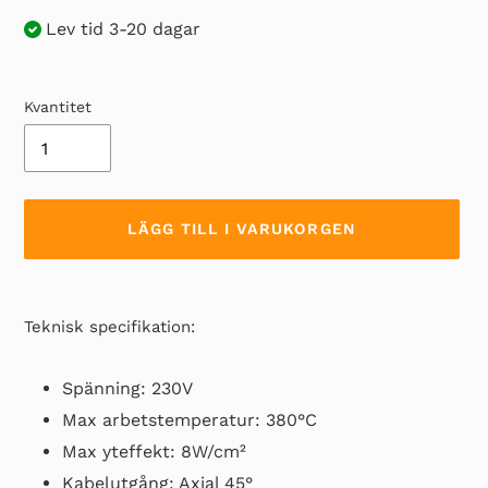
Lev tid 3-20 dagar
Kvantitet
LÄGG TILL I VARUKORGEN
Lägger
till
Teknisk specifikation:
produkten
i
Spänning: 230V
din
Max arbetstemperatur: 380°C
varukorg
Max yteffekt: 8W/cm²
Kabelutgång: Axial 45°