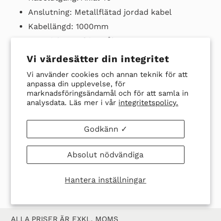
Anslutning: Metallflätad jordad kabel
Kabellängd: 1000mm
Material: Rostfritt stål
Vi värdesätter din integritet
Ladda ner datablad här
Vi använder cookies och annan teknik för att
anpassa din upplevelse, för
marknadsföringsändamål och för att samla in
analysdata. Läs mer i vår
integritetspolicy.
Godkänn ✓
DELA
TWITTRA
SPARA
SPARA
DELA
TWITTRA
Absolut nödvändiga
PÅ
PÅ
EN
EN PIN
FACEBOOK
TWITTER
PIN
PÅ
Hantera inställningar
PINTER
ALLA PRISER ÄR EXKL. MOMS