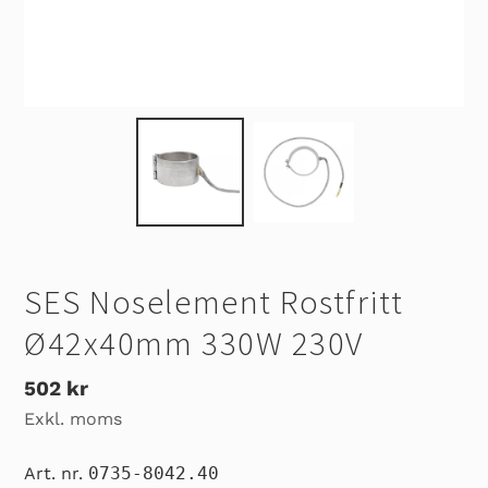
SES Noselement Rostfritt
Ø42x40mm 330W 230V
Ordinarie
502 kr
Exkl. moms
pris
Art. nr.
0735-8042.40