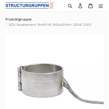
Gå
Sök
Logga in
Varukor
vidare
till
Produktgrupper
innehåll
SES Noselement Rostfritt Ø42x40mm 330W 230V