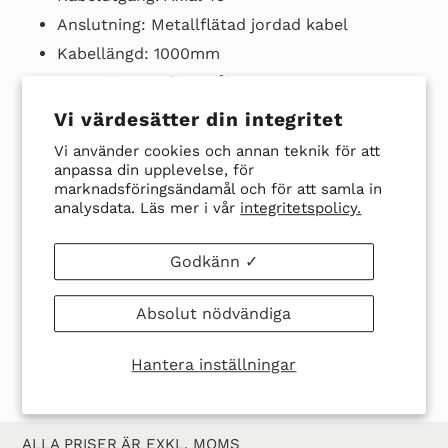
Anslutning: Metallflätad jordad kabel
Kabellängd: 1000mm
Material: Rostfritt stål
Vi värdesätter din integritet
Ladda ner datablad här
Vi använder cookies och annan teknik för att
anpassa din upplevelse, för
marknadsföringsändamål och för att samla in
analysdata. Läs mer i vår
integritetspolicy.
Godkänn ✓
DELA
TWITTRA
SPARA
SPARA
DELA
TWITTRA
Absolut nödvändiga
PÅ
PÅ
EN
EN PIN
FACEBOOK
TWITTER
PIN
PÅ
Hantera inställningar
PINTER
ALLA PRISER ÄR EXKL. MOMS