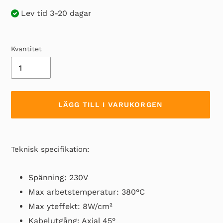
Lev tid 3-20 dagar
Kvantitet
LÄGG TILL I VARUKORGEN
Lägger
till
Teknisk specifikation:
produkten
i
Spänning: 230V
din
Max arbetstemperatur: 380°C
varukorg
Max yteffekt: 8W/cm²
Kabelutgång: Axial 45°