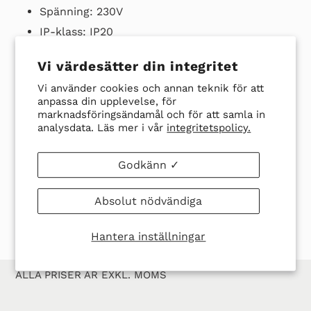
varukorg
Spänning: 230V
IP-klass: IP20
Anslutningsledare: 1000mm (Teflonledare)
Vi värdesätter din integritet
Vi använder cookies och annan teknik för att
Ladda ner datablad här
anpassa din upplevelse, för
marknadsföringsändamål och för att samla in
analysdata. Läs mer i vår
integritetspolicy.
Godkänn ✓
DELA
TWITTRA
SPARA
SPARA
DELA
TWITTRA
PÅ
PÅ
EN
EN PIN
FACEBOOK
TWITTER
PIN
Absolut nödvändiga
PÅ
PINTER
Hantera inställningar
ALLA PRISER ÄR EXKL. MOMS