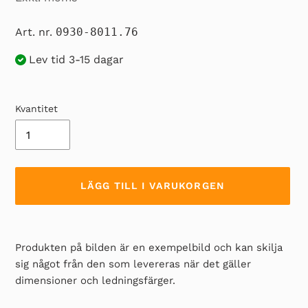
Art. nr.
0930-8011.76
Lev tid 3-15 dagar
Kvantitet
LÄGG TILL I VARUKORGEN
Lägger
till
Produkten på bilden är en exempelbild och kan skilja
produkten
sig något från den som levereras när det gäller
i
dimensioner och ledningsfärger.
din