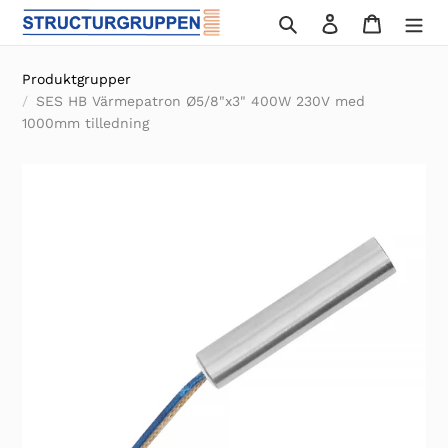
Gå
Sök
Logga in
Varukor
vidare
till
Produktgrupper
innehåll
SES HB Värmepatron Ø5/8"x3" 400W 230V med
1000mm tilledning