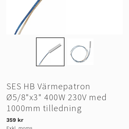
SES HB Värmepatron
Ø5/8"x3" 400W 230V med
1000mm tilledning
Ordinarie
359 kr
Exkl. moms
pris