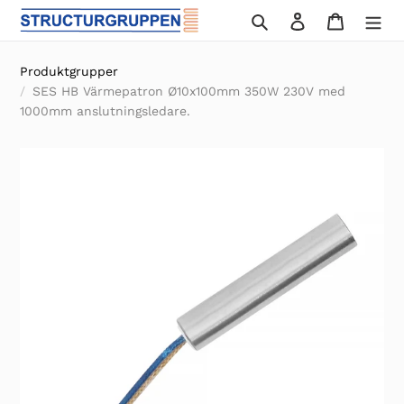
Gå
Sök
Logga in
Varukor
vidare
till
Produktgrupper
innehåll
SES HB Värmepatron Ø10x100mm 350W 230V med
1000mm anslutningsledare.