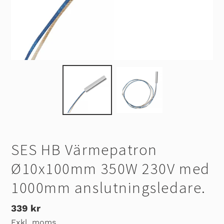
SES HB Värmepatron
Ø10x100mm 350W 230V med
1000mm anslutningsledare.
Ordinarie
339 kr
Exkl. moms
pris