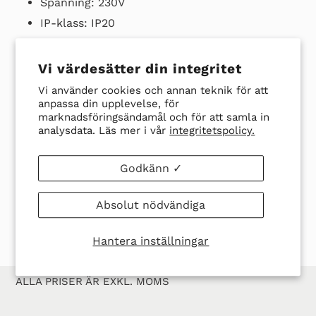
varukorg
Spänning: 230V
IP-klass: IP20
Anslutningsledare: 1000mm (Teflonledare)
Vi värdesätter din integritet
Ladda ner datablad här
Vi använder cookies och annan teknik för att
anpassa din upplevelse, för
marknadsföringsändamål och för att samla in
analysdata. Läs mer i vår
integritetspolicy.
Godkänn ✓
DELA
TWITTRA
SPARA
SPARA
DELA
TWITTRA
PÅ
PÅ
EN
EN PIN
FACEBOOK
TWITTER
PIN
Absolut nödvändiga
PÅ
PINTER
Hantera inställningar
ALLA PRISER ÄR EXKL. MOMS