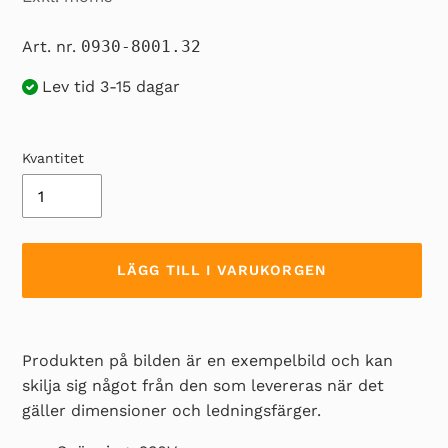
Art. nr.
0930-8001.32
Lev tid 3-15 dagar
Kvantitet
LÄGG TILL I VARUKORGEN
Lägger
till
Produkten på bilden är en exempelbild och kan
produkten
skilja sig något från den som levereras när det
i
gäller dimensioner och ledningsfärger.
din