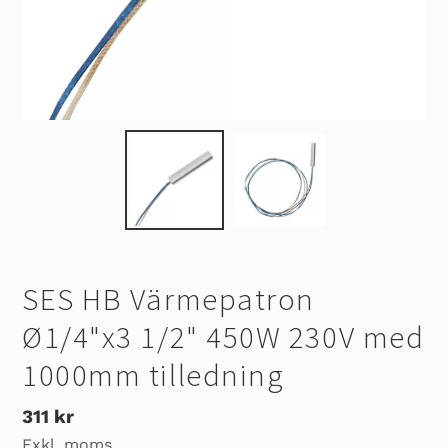
SES HB Värmepatron
Ø1/4"x3 1/2" 450W 230V med
1000mm tilledning
Ordinarie
311 kr
Exkl. moms
pris