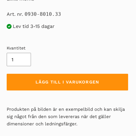
Art. nr.
0930-8010.33
Lev tid 3-15 dagar
Kvantitet
LÄGG TILL I VARUKORGEN
Lägger
till
Produkten på bilden är en exempelbild och kan skilja
produkten
sig något från den som levereras när det gäller
i
dimensioner och ledningsfärger.
din