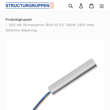
Gå
Sök
Logga in
Varukor
vidare
till
Produktgrupper
innehåll
SES HB Värmepatron Ø1/4"x3 1/2" 450W 230V med
1000mm tilledning