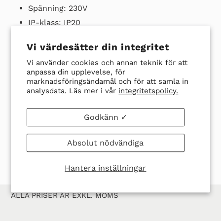
varukorg
Spänning: 230V
IP-klass: IP20
Anslutningsledare: 1000mm (Teflonledare)
Vi värdesätter din integritet
Vi använder cookies och annan teknik för att
Ladda ner datablad här
anpassa din upplevelse, för
marknadsföringsändamål och för att samla in
analysdata. Läs mer i vår
integritetspolicy.
Godkänn ✓
DELA
TWITTRA
SPARA
SPARA
DELA
TWITTRA
PÅ
PÅ
EN
EN PIN
FACEBOOK
TWITTER
PIN
Absolut nödvändiga
PÅ
PINTER
Hantera inställningar
ALLA PRISER ÄR EXKL. MOMS