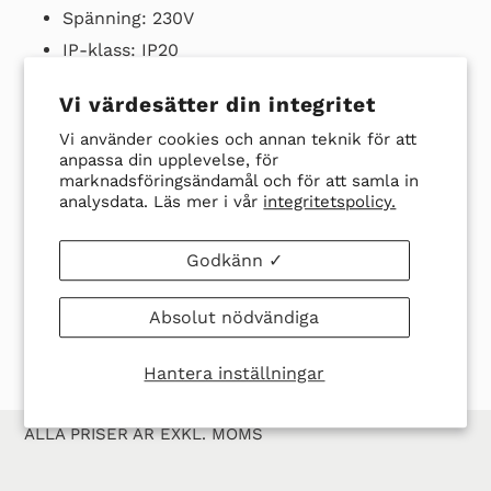
varukorg
Spänning: 230V
IP-klass: IP20
Anslutningsledare: 1000mm (Teflonledare)
Vi värdesätter din integritet
Vi använder cookies och annan teknik för att
Ladda ner datablad här
anpassa din upplevelse, för
marknadsföringsändamål och för att samla in
analysdata. Läs mer i vår
integritetspolicy.
Godkänn ✓
DELA
TWITTRA
SPARA
SPARA
DELA
TWITTRA
PÅ
PÅ
EN
EN PIN
FACEBOOK
TWITTER
PIN
Absolut nödvändiga
PÅ
PINTER
Hantera inställningar
ALLA PRISER ÄR EXKL. MOMS