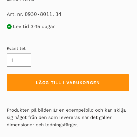
Art. nr.
0930-8011.34
Lev tid 3-15 dagar
Kvantitet
LÄGG TILL I VARUKORGEN
Lägger
till
Produkten på bilden är en exempelbild och kan skilja
produkten
sig något från den som levereras när det gäller
i
dimensioner och ledningsfärger.
din