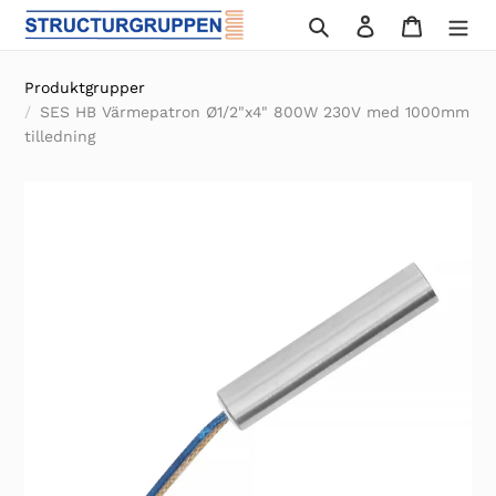
Gå
Sök
Logga in
Varukor
vidare
till
Produktgrupper
innehåll
SES HB Värmepatron Ø1/2"x4" 800W 230V med 1000mm
tilledning