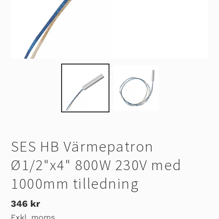
SES HB Värmepatron
Ø1/2"x4" 800W 230V med
1000mm tilledning
Ordinarie
346 kr
Exkl. moms
pris