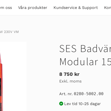
m oss
Våra produkter
Kundservice & Support
Kon
0W 230V VM
SES Badvär
Modular 1
Ordinarie
8 750 kr
Exkl. moms
pris
Art. nr.
0280-5002.00
Lev tid 10-25 dagar