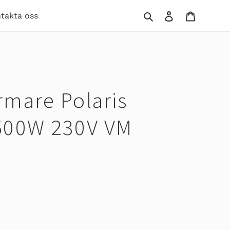
Sök
Logga in
Varukor
takta oss
mare Polaris
500W 230V VM