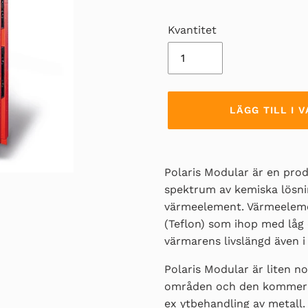
Kvantitet
LÄGG TILL I
Lägger
till
Polaris Modular är en prod
produkten
spektrum av kemiska lösni
i
värmeelement. Värmeeleme
din
(Teflon)
som ihop med låg 
varukorg
värmarens livslängd även i 
Polaris Modular är liten 
områden och den kommer att
ex ytbehandling av metall.