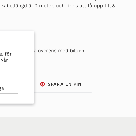
kabellängd är 2 meter. och finns att få upp till 8
x 80mm x 43mm
er inte stämma överens med bilden.
, för
 vår
r
TWITTRA
SPARA
WITTRA
SPARA EN PIN
ga
PÅ
EN
TWITTER
PIN
PÅ
PINTEREST