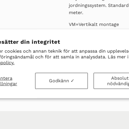
jordningssystem.
Standard 
meter.
VM=Vertikalt montage
Dim: B x H x D: 266mm 
sätter din integritet
Måtten på värmaren behöv
r cookies och annan teknik för att anpassa din upplevelse
öringsändamål och för att samla in analysdata. Läs mer i
Ladda ner datablad hä
policy.
ntera
Absolut
DELA
DELA
T
Godkänn ✓
llningar
nödvändi
PÅ
FACEBOOK