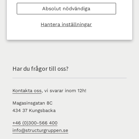
Absolut nödvändiga
I dagsläget har vi inte möjlighet att sälja till
privatpersoner utan vänder oss enbart till företag.
Hantera inställningar
Har du frågor till oss?
Kontakta oss
, vi svarar inom 12h!
Magasinsgatan 8C
434 37 Kungsbacka
+46 (0)300-566 400
info@structurgruppen.se