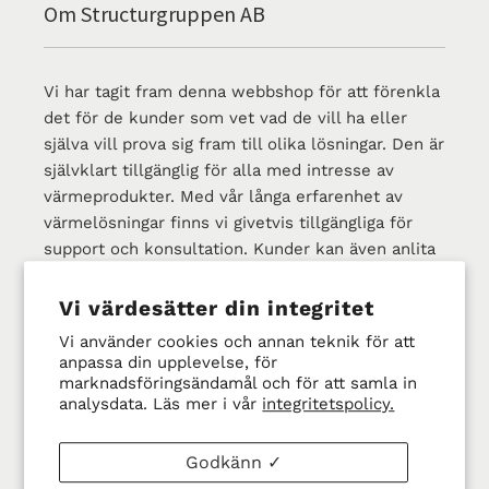
Om Structurgruppen AB
Vi har tagit fram denna webbshop för att förenkla
det för de kunder som vet vad de vill ha eller
själva vill prova sig fram till olika lösningar. Den är
självklart tillgänglig för alla med intresse av
värmeprodukter. Med vår långa erfarenhet av
värmelösningar finns vi givetvis tillgängliga för
support och konsultation. Kunder kan även anlita
oss för att göra tekniska beräkningar, tester i vårt
labb mm.
Vi värdesätter din integritet
Vi använder cookies och annan teknik för att
Structurgruppen AB startade 1979 och i över 40 år
anpassa din upplevelse, för
har vi projekterat, utvecklat och levererat
marknadsföringsändamål och för att samla in
värmeprodukter till i princip alla segment inom
analysdata. Läs mer i vår
integritetspolicy.
den europeiska marknaden. Det har gett oss en
bred erfarenhet och djup kunskap om att lösa
Godkänn ✓
kunders behov på bästa sätt.