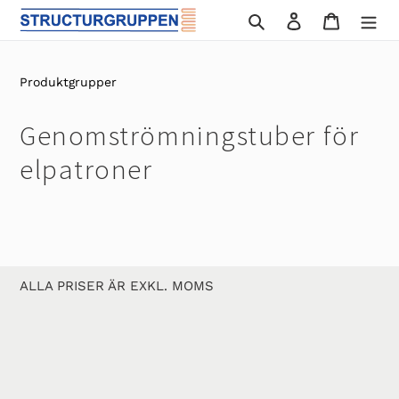
Gå
Sök
Logga in
Varukor
vidare
till
innehåll
Produktgrupper
Genomströmningstuber för
elpatroner
ALLA PRISER ÄR EXKL. MOMS