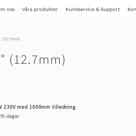
m oss
Våra produkter
Kundservice & Support
Kon
 (12.7mm)
" (12.7mm)
W 230V med 1000mm tilledning
-15 dagar