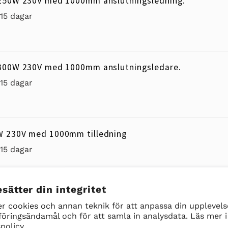
250W 230V med 1000mm anslutningsledning.
-15 dagar
300W 230V med 1000mm anslutningsledare.
-15 dagar
W 230V med 1000mm tilledning
-15 dagar
sätter din integritet
W 230V med 1000mm tilledning
r cookies och annan teknik för att anpassa din upplevelse
öringsändamål och för att samla in analysdata. Läs mer i
-15 dagar
policy.