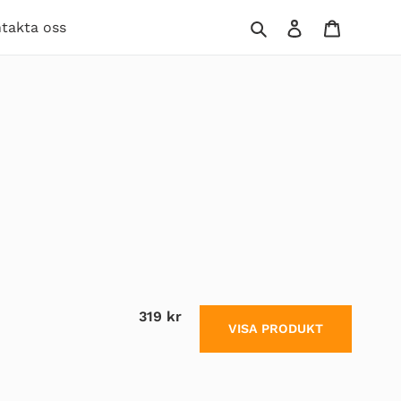
Sök
Logga in
Varukor
takta oss
319 kr
VISA PRODUKT