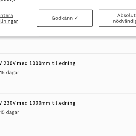
ntera
Absolut
Godkänn ✓
llningar
nödvändi
W 230V med 1000mm tilledning
-15 dagar
W 230V med 1000mm tilledning
-15 dagar
W 230V med 1000mm tilledning
-15 dagar