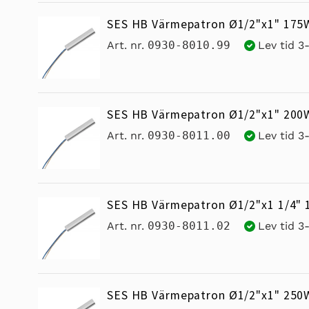
k
SES HB Värmepatron Ø1/2"x1" 175
t
Art. nr.
0930-8010.99
Lev tid 3
s
e
SES HB Värmepatron Ø1/2"x1" 200
Art. nr.
0930-8011.00
Lev tid 3
r
i
SES HB Värmepatron Ø1/2"x1 1/4"
e
Art. nr.
0930-8011.02
Lev tid 3
:
SES HB Värmepatron Ø1/2"x1" 250