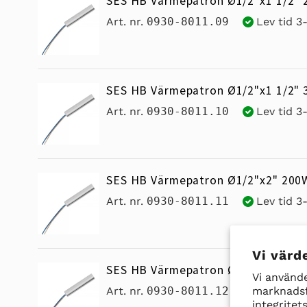
SES HB Värmepatron Ø1/2"x1 1/2" 
Art. nr.
0930-8011.09
Lev tid 3
SES HB Värmepatron Ø1/2"x1 1/2" 
Art. nr.
0930-8011.10
Lev tid 3
SES HB Värmepatron Ø1/2"x2" 200
Art. nr.
0930-8011.11
Lev tid 3
Vi värde
SES HB Värmepatron Ø1/2"x2" 250
Vi använde
marknadsf
Art. nr.
0930-8011.12
Lev tid 3
integritets