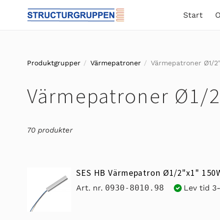
Gå
Start
O
vidare
till
innehåll
Produktgrupper
Värmepatroner
Värmepatroner Ø1/2"
P
Värmepatroner Ø1/2
r
70 produkter
o
d
SES HB Värmepatron Ø1/2"x1" 150
Art. nr.
0930-8010.98
Lev tid 3
u