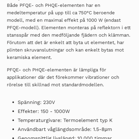
s
Både PFQE- och PHQE-elementen har en
e
medeltemperatur på upp till ca 750°C beroende
modell, med en maximal effekt på 1000 W (endast
r
PFQE-modell). Elementen monteras på reflektorn i ett
stansspår med den medföljande fjädern och klämman.
i
Förutom att det är enkelt att byta ut elementet, har
e
plinten skruvanslutningar och kan enkelt bytas mot
keramiska element.
:
PFQE- och PHQE-elementen är lämpliga för
applikationer där det förekommer vibrationer och
rörelse till skillnad mot standardmodellen.
Spänning: 230V
Effekter: 150 - 1000W
Temperaturgivare: Termoelement typ K
Användbart våglängdsområde: 1.5-8μm
Genomsnittlig livslängd: 10.000 timmar