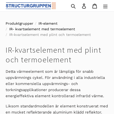
Gå
Sök
Logga in
Varukor
vidare
till
innehåll
Produktgrupper
IR-element
IR- kvartselement med termoelement
IR-kvartselement med plint och termoelement
P
IR-kvartselement med plint
r
och termoelement
o
Detta värmeelement som är lämpliga för snabb
d
uppvärmnings cykel. För användning i alla industriella
eller kommersiella uppvärmnings- och
u
torkningsapplikationer producerar dessa
k
energieffektiva element kontrollerad infraröd värme.
t
Liksom standardmodellen är element konstruerat med
en mycket reflekterande aluminium klädd reflektor.