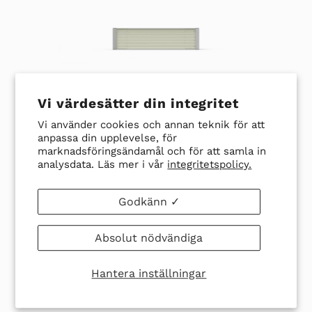
Vi värdesätter din integritet
SES IR-kvartselement PFQE 750W med plint och
TE K. Dim: 247 x 62.5mm
Vi använder cookies och annan teknik för att
anpassa din upplevelse, för
Art. nr.
1335-8000.22
marknadsföringsändamål och för att samla in
Lev tid 3-120 dagar
analysdata. Läs mer i vår
integritetspolicy.
1 051 kr
Godkänn ✓
VISA PRODUKT
Absolut nödvändiga
Hantera inställningar