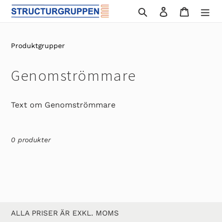
Gå
Sök
Logga in
Varukor
vidare
till
innehåll
Produktgrupper
P
Genomströmmare
r
Text om Genomströmmare
o
d
0 produkter
u
k
t
s
ALLA PRISER ÄR EXKL. MOMS