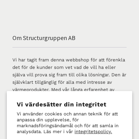
e
r
i
e
Om Structurgruppen AB
:
Vi har tagit fram denna webbshop för att förenkla
det för de kunder som vet vad de vill ha eller
själva vill prova sig fram till olika lösningar. Den är
självklart tillgänglig för alla med intresse av
värmeprodukter. Med vår långa erfarenhet av
värmelösningar finns vi givetvis tillgängliga för
Vi värdesätter din integritet
support och konsultation. Kunder kan även anlita
oss för att göra tekniska beräkningar, tester i vårt
Vi använder cookies och annan teknik för att
labb mm.
anpassa din upplevelse, för
marknadsföringsändamål och för att samla in
analysdata. Läs mer i vår
integritetspolicy.
Structurgruppen AB startade 1979 och i över 40 år